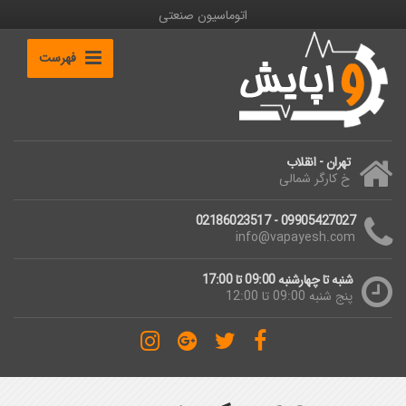
اتوماسیون صنعتی
فهرست
تهران - انقلاب
خ کارگر شمالی
09905427027 - 02186023517
info@vapayesh.com
شنبه تا چهارشنبه 09:00 تا 17:00
پنج شنبه 09:00 تا 12:00