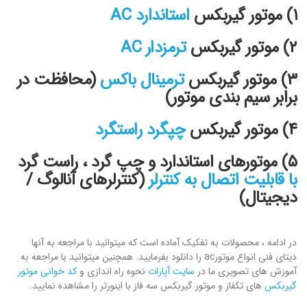
۱) موتور گیربکس
استاندارد AC
۲) موتور گیربکس
ترمزدار AC
۳) موتور گیربکس
ترمینال باکس
(محافظت در
برابر سیم بندی موتور)
۴) موتور گیربکس
چپگرد راستگرد
۵) موتورهای استاندارد و چپ گرد ، راست گرد
با قابلیت اتصال به کنترلر
(کنترلرهای آنالوگ /
دیجیتال)
در ادامه ، محصولات به تفکیک آماده است که میتوانید با مراجعه به آنها
دیتای فنی انواع موتورac را دانلود بفرمايید. همچنین میتوانید با مراجعه به
آموزش های تصویری ما در
سایت آپارات
نحوه راه اندازی و
کد خوانی موتور
گیربکس
های تکفاز و موتور گیربکس سه فاز با اینورتر را مشاهده نمایید.