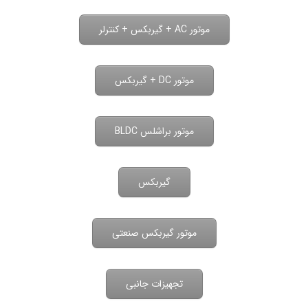
موتور AC + گیربکس + کنترلر
موتور DC + گیربکس
موتور براشلس BLDC
گیربکس
موتور گیربکس صنعتی
تجهیزات جانبی