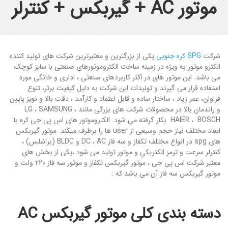
موتور AC + گیربکس + کنترلر
شرکت
SPG کره جنوبی
یکی از بزرگترین و معتبرترین شرکت های تولید کننده
الکترو موتور به ویژه در زمینه ساخت الکتروموتورهای صنعتی با سایز کوچک
می باشد. این موتور های در اکثر کاربردهای صنعتی ، اداری و خانگی مورد
استفاده قرار می گیرند و تولیدات این شرکت به دلیل کیفیت برتر، تنوع
فراوان، عمر زیاد ، ساختار ساده و قابل اعتماد و کارآمد ، دقت بالا و نویز پایین
و راندمان بالا در محصولات شرکت های بزرگی مانند LG ، SAMSUNG ،
HAIER ، BOSCH بکار گرفته می شود. الکتروموتور های اس پی جی کره با
ابعاد مختلف نیاز حجم وسیعی از user ها را برطرف میکند. موتور گیربکس
های spg در انواع مختلف تکفاز و سه فاز DC ، AC و BLDC (براشلس) ،
کنترلر سرعت و ترمز الکتریکی و موتور تولید می شود ،یکی از بخش های
معتبر شرکت اس پی جی ، موتور گیربکس تکفاز و موتور سه فاز ۲۲۰ ولت و
موتور گیربکس سه فاز آن می باشد که :
دسته بندی کلی موتور گیربکس AC