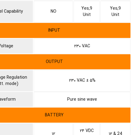
Yes,9
Yes,9
el Capability
NO
Unit
Unit
INPUT
Voltage
۲۳۰ VAC
OUTPUT
age Regulation
۲۳۰ VAC ± ۵%
tt. mode)
aveform
Pure sine wave
BATTERY
۲۴ VDC
۱۲
۱۲ & 24