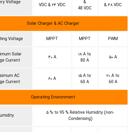
ery Voltage
&
VDC & ۲۴ VDC
& ۴۸ VDC
48 VDC
Solar Charger & AC Charger
ing Voltage
MPPT
MPPT
PWM
imum Solar
۱۸ A to
۴۰ A
۵۰ A
ge Current
80 A
simum AC
۱۵ A to
۲۰ A to
۶۰ A
ge Current
60 A
60 A
Operating Environment
۵ % to 95 % Relative Humidity (non-
umidity
Condensing)