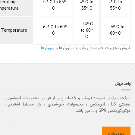
perating
-۲۰º C to 55º
۰º C to
۰º C to
perature
C
55º C
55º C
- ۱۵º C
- ۳۰º C to 60º
- ۱۵º C to
 Temperature
to 60º
C
60º C
C
فروش تجهیزات خورشیدی وانواع سانورترها و
اینورترها
واحد فروش
شرکت واپایش نماینده فروش و خدمات پس از فروش محصولات اتوماسیون
صنعتی LS ، آتونیکس ، محصولات خورشیدی ، رله محافظ اشنایدر ،
موتورگیربکس SPG و … می باشد.
محصولات