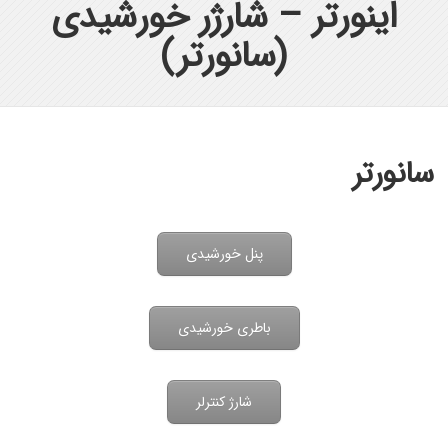
اینورتر – شارژر خورشیدی
(سانورتر)
سانورتر
پنل خورشیدی
باطری خورشیدی
شارژ کنترلر