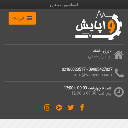
اتوماسیون صنعتی
فهرست
تهران - انقلاب
خ کارگر شمالی
09905427027 - 02186023517
info@vapayesh.com
شنبه تا چهارشنبه 09:00 تا 17:00
پنج شنبه 09:00 تا 12:00