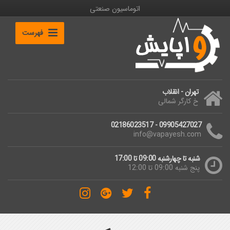
اتوماسیون صنعتی
فهرست
تهران - انقلاب
خ کارگر شمالی
09905427027 - 02186023517
info@vapayesh.com
شنبه تا چهارشنبه 09:00 تا 17:00
پنج شنبه 09:00 تا 12:00