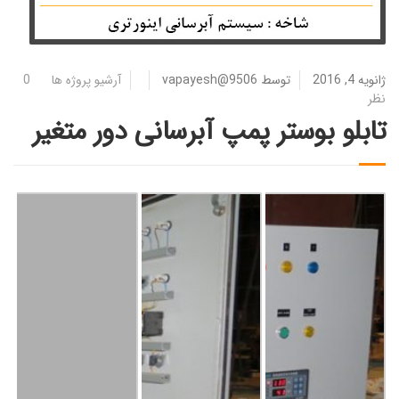
ژانویه 4, 2016
توسط
vapayesh@9506
آرشیو پروژه ها
0
نظر
تابلو بوستر پمپ آبرسانی دور متغیر