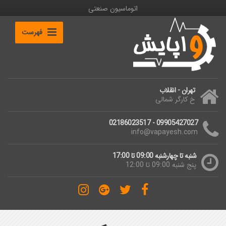
اتوماسیون صنعتی
فهرست
تهران - انقلاب
خ کارگر شمالی
09905427027 - 02186023517
info@vapayesh.com
شنبه تا چهارشنبه 09:00 تا 17:00
پنج شنبه 09:00 تا 12:00