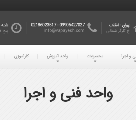
تهران - انقلاب
09905427027 - 02186023517
شنبه تا چه
خ کارگر شمالی
info@vapayesh.com
پنج شنبه :00
ی و اجرا
محصولات
واحد آموزش
کارآموزی
واحد فنی و اجرا