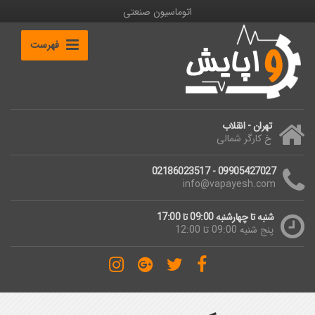
اتوماسیون صنعتی
فهرست
تهران - انقلاب
خ کارگر شمالی
09905427027 - 02186023517
info@vapayesh.com
شنبه تا چهارشنبه 09:00 تا 17:00
پنج شنبه 09:00 تا 12:00