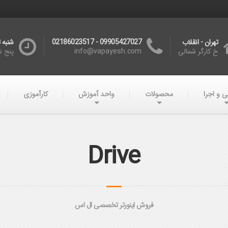
تهران - انقلاب
09905427027 - 02186023517
شنبه تا چه
خ کارگر شمالی
info@vapayesh.com
پنج شنبه :00
ی و اجرا
محصولات
واحد آموزش
کارآموزی
Drive
فروش اینورتر تخصصی ال اس