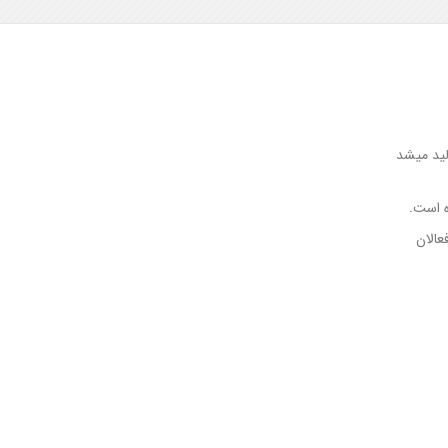
ید میشد
ند. درواقع برند LS امروزه در بین فعالان