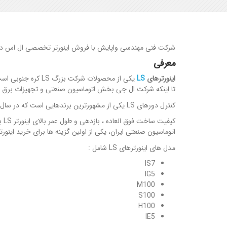
شرکت فنی مهندسی واپایش با فروش اینورتر تخصصی ال اس در تو
معرفی
اینورترهای
LS
یکی از محصولات شرکت بزرگ LS کره جنوبی است، این شرکت زیر مجموعه گروه صنعتی LG می باشد. تا یک دهه قبل
تا اینکه شرکت ال جی بخش اتوماسیون صنعتی و تجهیزات برق خود را جدا کر
کنترل دورهای LS یکی از مشهورترین برندهایی است که در سال های اخیر برای کنترل مصرف انرژی و دور الکتروموتور و دینام در ایران استفاده شده است.
اتوماسیون صنعتی ایران، یکی از اولین گزینه ها برای خرید اینورت
مدل های اینورترهای LS شامل :
IS7
IG5
M100
S100
H100
IE5