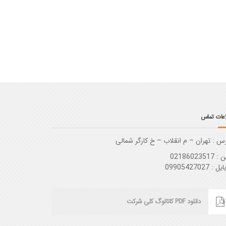
اعات تماس
س :‌ تهران – م انقلاب – خ کارگر شمالی
02186023517
 : 09905427027
دانلود PDF کاتالوگ کلی شرکت