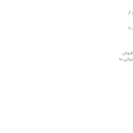
از
وتور با
 فروش
بانی ما