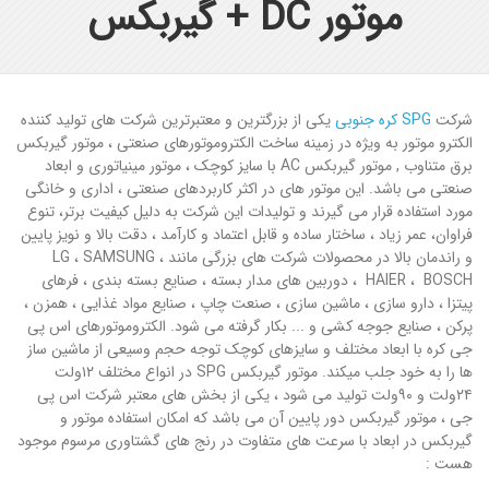
موتور DC + گیربکس
شرکت
SPG کره جنوبی
یکی از بزرگترین و معتبرترین شرکت های تولید کننده
الکترو موتور به ویژه در زمینه ساخت الکتروموتورهای صنعتی ، موتور گیربکس
برق متناوب , موتور گیربکس AC با سایز کوچک ، موتور مینیاتوری و ابعاد
صنعتی می باشد. این موتور های در اکثر کاربردهای صنعتی ، اداری و خانگی
مورد استفاده قرار می گیرند و تولیدات این شرکت به دلیل کیفیت برتر، تنوع
فراوان، عمر زیاد ، ساختار ساده و قابل اعتماد و کارآمد ، دقت بالا و نویز پایین
و راندمان بالا در محصولات شرکت های بزرگی مانند LG ، SAMSUNG ،
HAIER ، BOSCH ، دوربین های مدار بسته ، صنایع بسته بندی ، فرهای
پیتزا ، دارو سازی ، ماشین سازی ، صنعت چاپ ، صنایع مواد غذایی ، همزن ،
پرکن ، صنایع جوجه کشی و ... بکار گرفته می شود. الکتروموتورهای اس پی
جی کره با ابعاد مختلف و سایزهای کوچک توجه حجم وسیعی از ماشین ساز
ها را به خود جلب میکند. موتور گیربکس SPG در انواع مختلف ۱۲ولت
۲۴ولت و ۹۰ولت تولید می شود ، یکی از بخش های معتبر شرکت اس پی
جی ، موتور گیربکس دور پایین آن می باشد که امکان استفاده موتور و
گیربکس در ابعاد با سرعت های متفاوت در رنج های گشتاوری مرسوم موجود
هست :