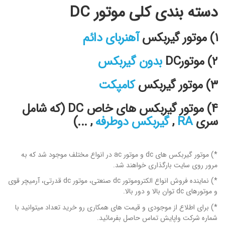
دسته بندی کلی موتور DC
۱) موتور گیربکس
آهنربای دائم
۲) موتورDC
بدون گیربکس
۳) موتور گیربکس
کامپکت
۴) موتور گیربکس های خاص DC (که شامل
سری
RA
,
گیربکس دوطرفه
, ...)
*) موتور گیربکس های dc و موتور ac در انواع مختلف موجود شد که به
مرور روی سایت بارگذاری خواهند شد.
*) نماینده فروش انواع الکتروموتور dc صنعتی، موتور dc قدرتی، آرمیچر قوی
و موتورهای dc توان بالا و دور بالا.
*) برای اطلاع از موجودی و قیمت های همکاری رو خرید تعداد میتوانید با
شماره شرکت واپایش تماس حاصل بفرمائید.