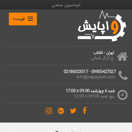
اتوماسیون صنعتی
فهرست
تهران - انقلاب
خ کارگر شمالی
09905427027 - 02186023517
info@vapayesh.com
شنبه تا چهارشنبه 09:00 تا 17:00
پنج شنبه 09:00 تا 12:00