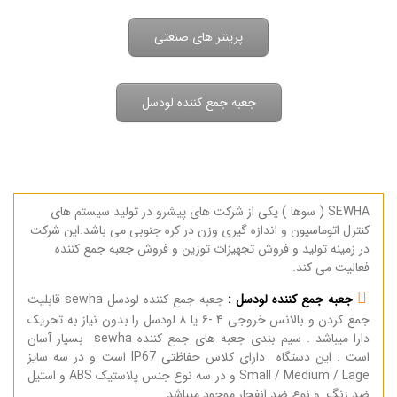
پرینتر های صنعتی
جعبه جمع کننده لودسل
SEWHA ( سوها ) یکی از شرکت های پیشرو در تولید سیستم های
کنترل اتوماسیون و اندازه گیری وزن در کره جنوبی می باشد.این شرکت
در زمینه تولید و فروش تجهیزات توزین و فروش جعبه جمع کننده
فعالیت می کند.
جعبه جمع کننده لودسل :
جعبه جمع کننده لودسل sewha قابلیت
جمع کردن و بالانس خروجی
۴
-۶ یا
۸
لودسل را بدون نیاز به تحریک
دارا میباشد . سیم بندی جعبه های جمع کننده sewha بسیار آسان
است . این دستگاه دارای کلاس حفاظتی
IP67
است و در سه سایز
Small / Medium / Lage
و در سه نوع جنس پلاستیک
ABS
و استیل
ضد زنگ و نوع ضد انفجار موجود میباشد.