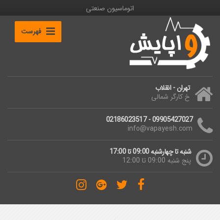
اتوماسیون صنعتی
فهرست
تهران - انقلاب
خ کارگر شمالی
09905427027 - 02186023517
info@vapayesh.com
شنبه تا چهارشنبه 09:00 تا 17:00
پنج شنبه 09:00 تا 12:00