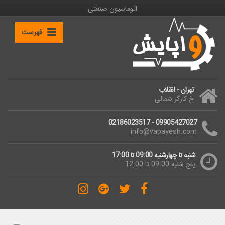
اتوماسیون صنعتی
فهرست
تهران - انقلاب
خ کارگر شمالی
09905427027 - 02186023517
info@vapayesh.com
شنبه تا چهارشنبه 09:00 تا 17:00
پنج شنبه 09:00 تا 12:00