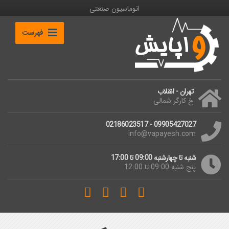
اتوماسیون صنعتی
فهرست
تهران - انقلاب
خ کارگر شمالی
09905427027 - 02186023517
info@vapayesh.com
شنبه تا چهارشنبه 09:00 تا 17:00
پنج شنبه 09:00 تا 12:00