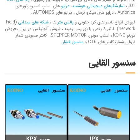
تکفاز،
نمایشگرهای دیجیتالی هوشمند
،
درایو
های استپ استپرموتورهای
Autonics ، درایو های میکرو نرمال ، درایو های AUTONICS .
فروش انواع تایمر های کره جنوبی و
پالس متر
ها ،
شبکه های میدانی
(Field
network). کانتر ۸ رقمی با نور پس زمینه ، فروش آتونیکس در ایران، فروش
کوینو KOINO ، استپ موتور. STEPPER MOTOR، کانتر صعودی شمار
نزولی شمار، کانتر های CT6 و
سنسور فشار
.
سنسور القایی