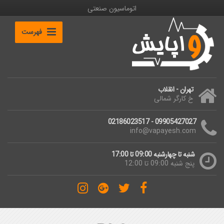
اتوماسیون صنعتی
فهرست
تهران - انقلاب
خ کارگر شمالی
09905427027 - 02186023517
info@vapayesh.com
شنبه تا چهارشنبه 09:00 تا 17:00
پنج شنبه 09:00 تا 12:00