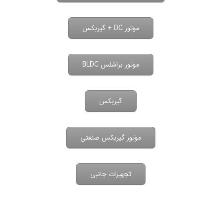
موتور DC + گیربکس
موتور براشلس BLDC
گیربکس
موتور گیربکس صنعتی
تجهیزات جانبی