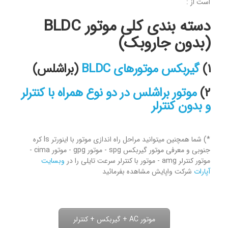
است از :
دسته بندی کلی موتور BLDC
(بدون جاروبک)
۱)
گیربکس موتورهای BLDC
(براشلس)
۲)
موتور براشلس در دو نوع همراه با کنترلر
و بدون کنترلر
*) شما همچنین میتوانید مراحل راه اندازی موتور با اینورتر ls کره
جنوبی و معرفی موتور گیربکس spg - موتور gpg - موتور cima -
موتور کنترلر amg - موتور با کنترلر سرعت تایلی را در
وبسایت
آپارات
شرکت واپایش مشاهده بفرمائید
موتور AC + گیربکس + کنترلر