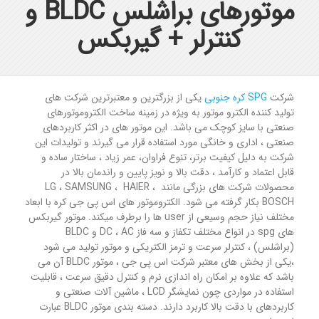
موتورهای براشلس BLDC و
کنترلر +‌ گیربکس
شرکت
SPG کره جنوبی
یکی از بزرگترین و معتبرترین شرکت های
تولید کننده الکترو موتور به ویژه در زمینه ساخت الکتروموتورهای
صنعتی با سایز کوچک می باشد. این موتور های در اکثر کاربردهای
صنعتی ، اداری و خانگی مورد استفاده قرار می گیرند و تولیدات این
شرکت به دلیل کیفیت برتر، تنوع فراوان، عمر زیاد ، ساختار ساده و
قابل اعتماد و کارآمد ، دقت بالا و نویز پایین و راندمان بالا در
محصولات شرکت های بزرگی مانند LG ، SAMSUNG ، HAIER ،
BOSCH بکار گرفته می شود. الکتروموتور های اس پی جی کره با ابعاد
مختلف نیاز حجم وسیعی از user ها را برطرف میکند. موتور گیربکس
های spg در انواع مختلف تکفاز و سه فاز DC ، AC و BLDC
(براشلس) ، کنترلر سرعت و ترمز الکتریکی و موتور تولید می شود
،یکی از بخش های معتبر شرکت اس پی جی ، موتور BLDC آن می
باشد که علاوه بر امکان راه اندازی نرم و کنترل دقیق سرعت ، قابلیت
استفاده در مواردی چون نمایشگر LCD ، ماشین آلات صنعتی و
کاربردهای با دقت بالا کاربرد دارند. دسته بندی موتور BLDC عبارت