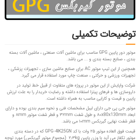
توضیحات تکمیلی
موتور دور پایین GPG مناسب برای ماشین آلات صنعتی ، ماشین آلات بسته
بندی ، صنایع بسته بندی و ... می باشد.
همچنین از این تیپ موتور AC برای صنایع ماشین سازی ، تجهیزات پزشکی ،
تجهیزات ورزشی و حرکتی ، صنعت چاپ مورد استفاده قرار می گیرد.
شرکت واپایش از این موتور در پروژه های متفاوت از قبیل خط تولید در
داروسازی ها و فرهای پیتزا استفاده داشته و رضایت خریدار را به علت لرزش
پایین و قیمت و کارایی مناسب به همراه داشته است.
موتور جی پی جی دارای لیبل مشخصات فنی و نحوه سیم بندی بوده و دارای
ابعاد ۸۰x80x130mm و طول شفت ۳۲mm و قطر شفت موتور ۸mm و
قطر شفت نهایی گیربکس ۱۰mm می باشد.
قیمت فوق العاده موتور ۲۵ وات با کد GPG-4IK25GN که در دسته بندی
موتور تکفاز می آید با وزن پایین ۲٫۳kg (مجموع موتور گیربکس) مورد توجه