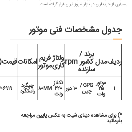
بسیاری از خریداران در بازار امروز ایران قرار گرفته است.
جدول مشخصات فنی موتور
برند /
ولتاژ
فریم
ردیف
مدل
کشور
rpm
امکانات
قیمت(ت
کاری
موتور
سازنده
موتور
تکفاز
GPG /
چپگرد
۱
۲۵
۱۰ دور
۲۲۰
۸۰MM
۴۰۶۹۱۹
چین
راستگرد
وات
ولت
*) برای مشاهده دیتای شیت به عکس پایین مراجعه
بفرمائید