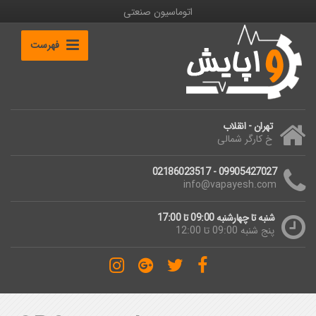
اتوماسیون صنعتی
فهرست
تهران - انقلاب
خ کارگر شمالی
09905427027 - 02186023517
info@vapayesh.com
شنبه تا چهارشنبه 09:00 تا 17:00
پنج شنبه 09:00 تا 12:00