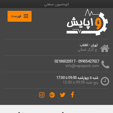
اتوماسیون صنعتی
فهرست
تهران - انقلاب
خ کارگر شمالی
09905427027 - 02186023517
info@vapayesh.com
شنبه تا چهارشنبه 09:00 تا 17:00
پنج شنبه 09:00 تا 12:00