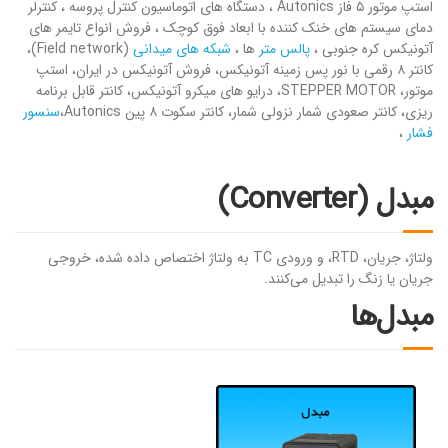
استپ موتور ۵ فاز Autonics ، دستگاه های اتوماسیون کنترل پروسه ، کنترلر
دمای سیستم های خنک کننده با ابعاد فوق کوچک ، فروش انواع تایمر های
آتونیکس کره جنوبی ،
پالس متر
ها ،
شبکه های میدانی
(Field network)،
کانتر ۸ رقمی با نور پس زمینه آتونیکس، فروش آتونیکس در ایران، استپ
موتور، STEPPER MOTOR، درایو های میکرو آتونیکس، کانتر قابل برنامه
ریزی، کانتر صعودی شمار نزولی شمار، کانتر سکوت ۸ پین Autonics،
سنسور
فشار
،
مبدل (Converter)
ولتاژ، جریان، RTD، و ورودی TC به ولتاژ اختصاص داده شده، خروجی
جریان یا زنگ را تبدیل می‌کنند.
مبدل‌ها