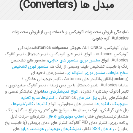
مبدل ها (Converters)
نمایندگی فروش محصولات آتونیکس و خدمات پس از فروش محصولات
Autonics کره جنوبی
ایران آتونیکس، AUTONICS ،
فروش محصولات autonics
،نمایندگی
آتونیکس autonics ، انواع تایمر های آتونیکس، تایمر دیجیتال، تایمر آنالوگ
Autonics، انواع
سنسور نوری
،
سنسور های خازنی
، سنسور های تشخیص
رنگ با قابلیت تشخیص طیف وسیعی از رنگ ها،
سنسور نوری تشخیص
سطح مایعات
،
سنسور نوری استوانه ای
، سنسورهای ناحیه ای
(picking)،القایی،انکودر های Autonics ، تایمر دیجیتالی هفتگی /
سالیانهAutonics، تایمر دیجیتال با نور پس زمینه ، تایمر آنالوگ مینییاتوری ،
تایمر آنالوگ چندکاره / فشرده ،
انواع نمایشگرهای دما
،انواع نمایشگر لمسی و
نمایشگرهای رنگی،
پنل متر های
Autonics ،
کنترلرها
،
منابع تغذیه
سویچینگ
،
انکودرها
، سنسور های مجاورتی، انواع
کانترها
،
کانتر/تایمرها
،
پنل های گرافیکی، بلوک ترمینال ها ، سوئیچ های کنترلی، چراغ سیگنال، زنگ
هشدار،ترنسمیترهای فشار،
استپ موتورهای ۵ فاز
، کنترلرهای حرکت قابل
برنامه ریزی، کنترلر دمای PID آنالوگ، کنترلر های دمای برودتی (با قابلیت یخ
زدایی) ،
رله های SSR
تکفاز،
نمایشگرهای دیجیتالی هوشمند
،
درایو
های