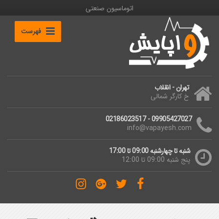
اتوماسیون صنعتی
فهرست
تهران - انقلاب
خ کارگر شمالی
09905427027 - 02186023517
info@vapayesh.com
شنبه تا چهارشنبه 09:00 تا 17:00
پنج شنبه 09:00 تا 12:00